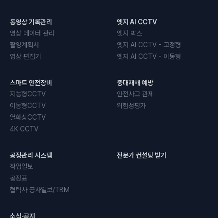
동영상 기록관리
엣지 AI CCTV
영상 데이터 관리
엣지 박스
촬영계획서
엣지 AI CCTV - 고정형
영상 편집기
엣지 AI CCTV - 이동형
스마트 안전장비
중대재해 예방
지능형CCTV
안전사고 관제
이동형CCTV
위험성평가
열화상CCTV
4K CCTV
공정관리 시스템
전문가 컨설팅 받기
작업일보
공정표
협력사 공사일보/TBM
소식·공지