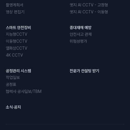
촬영계획서
엣지 AI CCTV - 고정형
영상 편집기
엣지 AI CCTV - 이동형
스마트 안전장비
중대재해 예방
지능형CCTV
안전사고 관제
이동형CCTV
위험성평가
열화상CCTV
4K CCTV
공정관리 시스템
전문가 컨설팅 받기
작업일보
공정표
협력사 공사일보/TBM
소식·공지