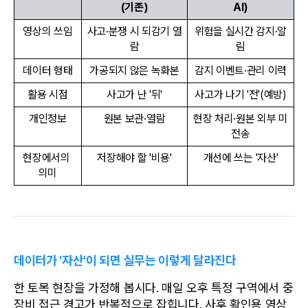
(기존)
AI)
영상의 쓰임
사고·분쟁 시 되감기 열
위험을 실시간 감지·알
람
림
데이터 형태
가공되지 않은 녹화본
감지 이벤트·관리 이력
활용 시점
사고가 난 '뒤'
사고가 나기 '전'(예방)
개인정보
원본 보관·열람
현장 처리·원본 외부 미
전송
현장에서의 
저장해야 할 '비용'
개선에 쓰는 '자산'
의미
데이터가 '자산'이 되면 실무는 이렇게 달라진다
한 토목 현장을 가정해 봅시다. 매일 오후 특정 구역에서 중
장비 접근 경고가 반복적으로 잡힙니다. 사후 확인용 영상