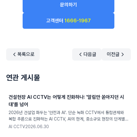
문의하기
고객센터
1666-1967
목록으로
다음글
이전글
연관 게시물
건설현장 AI CCTV는 어떻게 진화하나: '알림만 쏟아지던 시
대'를 넘어
2026년 건설업 화두는 '안전과 AI'. 단순 녹화 CCTV에서 통합관제와
복합 추론으로 진화하는 AI CCTV, AI의 한계, 중소규모 현장의 단계별
도입법, 산안비 100% 계상까지 정리했습니다
AI CCTV
2026.06.30