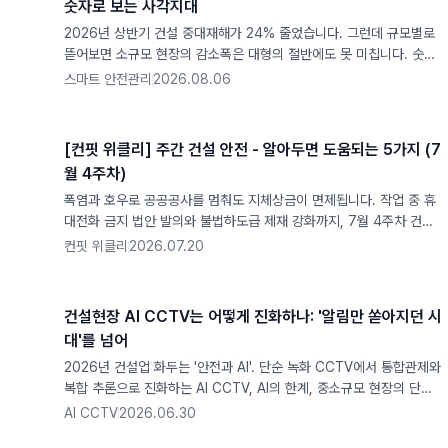
숫자로 보는 사각지대
2026년 상반기 건설 중대재해가 24% 줄었습니다. 그런데 규모별로
뜯어보면 소규모 현장의 감소폭은 대형의 절반에도 못 미칩니다. 숫자
가 말하는 사각지대를 짚었습니다.
스마트 안전관리
2026.08.06
[컨핏 위클리] 주간 건설 안전 - 알아두면 도움되는 5가지 (7
월 4주차)
폭염과 호우로 공공공사를 멈춰도 지체상금이 면제됩니다. 작업 중 휴
대전화 금지 법안 발의와 불법하도급 제재 강화까지, 7월 4주차 건설
안전 뉴스 5가지를 현장 관점에서 정리했습니다.
컨핏 위클리
2026.07.20
건설현장 AI CCTV는 어떻게 진화하나: '알림만 쏟아지던 시
대'를 넘어
2026년 건설업 화두는 '안전과 AI'. 단순 녹화 CCTV에서 통합관제와
복합 추론으로 진화하는 AI CCTV, AI의 한계, 중소규모 현장의 단계
별 도입법, 산안비 100% 계상까지 정리했습니다
AI CCTV
2026.06.30