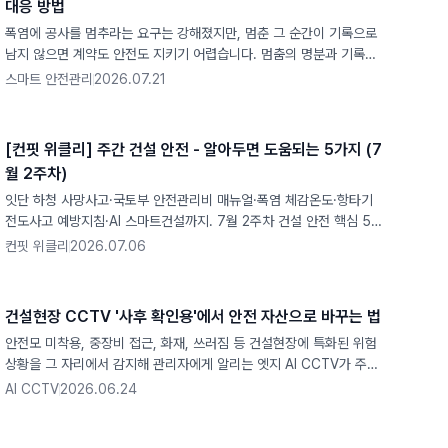
대응 방법
폭염에 공사를 멈추라는 요구는 강해졌지만, 멈춘 그 순간이 기록으로
남지 않으면 계약도 안전도 지키기 어렵습니다. 멈춤의 명분과 기록이
왜 하나인지 짚었습니다.
스마트 안전관리
2026.07.21
[컨핏 위클리] 주간 건설 안전 - 알아두면 도움되는 5가지 (7
월 2주차)
잇단 하청 사망사고·국토부 안전관리비 매뉴얼·폭염 체감온도·항타기
전도사고 예방지침·AI 스마트건설까지. 7월 2주차 건설 안전 핵심 5가
지를 컨핏이 정리했습니다.
컨핏 위클리
2026.07.06
건설현장 CCTV '사후 확인용'에서 안전 자산으로 바꾸는 법
안전모 미착용, 중장비 접근, 화재, 쓰러짐 등 건설현장에 특화된 위험
상황을 그 자리에서 감지해 관리자에게 알리는 엣지 AI CCTV가 주목
받고 있습니다.
AI CCTV
2026.06.24