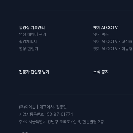
동영상 기록관리
엣지 AI CCTV
영상 데이터 관리
엣지 박스
촬영계획서
엣지 AI CCTV - 고정형
영상 편집기
엣지 AI CCTV - 이동형
전문가 컨설팅 받기
소식·공지
(주)아이콘
|
대표이사
:
김종민
사업자등록번호
153-87-01774
주소
:
서울특별시 강남구 도곡로7길 6, 한은빌딩 2층