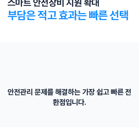
스마트 안전장비 지원 확대
부담은 적고 효과는 빠른 선택
스마트 장비 가이드라인
밀폐공간 공사 바디캠
안전관리 문제를 해결하는 가장 쉽고 빠른 전
국토교통부는 스마트 안전장비 활용 가이드라인을 만들어
스마트 장비 지원 확대
스마트장비 사용을 독려합니다.
서울시는 맨홀 질식사고 차단을 위해서 바디캠과 가스농도
환점입니다.
측정기 착용을 의무화 합니다.
스마트 안전장비를 통한 소규모 사업장의 작업자 안전을 위
해 지원을 확대합니다.