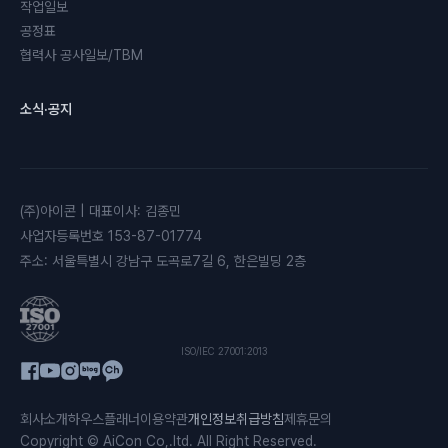
작업일보
공정표
협력사 공사일보/TBM
소식·공지
(주)아이콘
|
대표이사
:
김종민
사업자등록번호
153-87-01774
주소
:
서울특별시 강남구 도곡로7길 6, 한은빌딩 2층
ISO/IEC 27001:2013
회사소개
하우스플래너
이용약관
개인정보취급방침
제휴문의
Copyright © AiCon Co,.ltd. All Right Reserved.