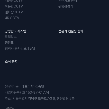
지능형CCTV
안전사고 관제
이동형CCTV
위험성평가
열화상CCTV
4K CCTV
공정관리 시스템
전문가 컨설팅 받기
작업일보
공정표
협력사 공사일보/TBM
소식·공지
(주)아이콘
|
대표이사
:
김종민
사업자등록번호
153-87-01774
주소
:
서울특별시 강남구 도곡로7길 6, 한은빌딩 2층