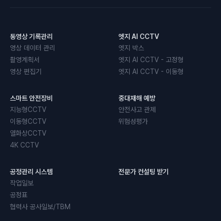
동영상 기록관리
엣지 AI CCTV
영상 데이터 관리
엣지 박스
촬영계획서
엣지 AI CCTV - 고정형
영상 편집기
엣지 AI CCTV - 이동형
스마트 안전장비
중대재해 예방
지능형CCTV
안전사고 관제
이동형CCTV
위험성평가
열화상CCTV
4K CCTV
공정관리 시스템
전문가 컨설팅 받기
작업일보
공정표
협력사 공사일보/TBM