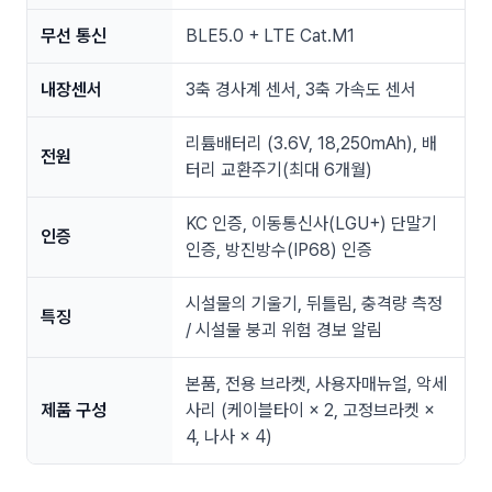
무선 통신
BLE5.0 + LTE Cat.M1
내장센서
3축 경사계 센서, 3축 가속도 센서
리튬배터리 (3.6V, 18,250mAh), 배
전원
터리 교환주기(최대 6개월)
KC 인증, 이동통신사(LGU+) 단말기
인증
인증, 방진방수(IP68) 인증
시설물의 기울기, 뒤틀림, 충격량 측정
특징
/ 시설물 붕괴 위험 경보 알림
본품, 전용 브라켓, 사용자매뉴얼, 악세
제품 구성
사리 (케이블타이 × 2, 고정브라켓 ×
4, 나사 × 4)