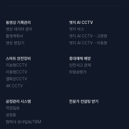
동영상 기록관리
엣지 AI CCTV
영상 데이터 관리
엣지 박스
촬영계획서
엣지 AI CCTV - 고정형
영상 편집기
엣지 AI CCTV - 이동형
스마트 안전장비
중대재해 예방
지능형CCTV
안전사고 관제
이동형CCTV
위험성평가
열화상CCTV
4K CCTV
공정관리 시스템
전문가 컨설팅 받기
작업일보
공정표
협력사 공사일보/TBM