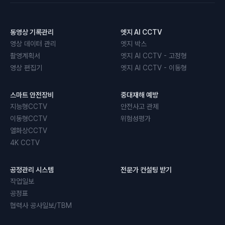
동영상 기록관리
엣지 AI CCTV
영상 데이터 관리
엣지 박스
촬영계획서
엣지 AI CCTV - 고정형
영상 편집기
엣지 AI CCTV - 이동형
스마트 안전장비
중대재해 예방
지능형CCTV
안전사고 관제
이동형CCTV
위험성평가
열화상CCTV
4K CCTV
공정관리 시스템
전문가 컨설팅 받기
작업일보
공정표
협력사 공사일보/TBM