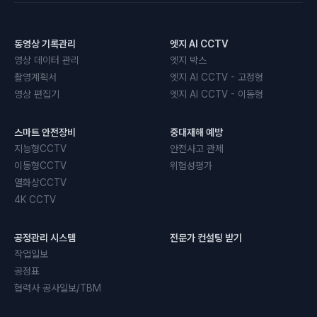
동영상 기록관리
엣지 AI CCTV
영상 데이터 관리
엣지 박스
촬영계획서
엣지 AI CCTV - 고정형
영상 편집기
엣지 AI CCTV - 이동형
스마트 안전장비
중대재해 예방
지능형CCTV
안전사고 관제
이동형CCTV
위험성평가
열화상CCTV
4K CCTV
공정관리 시스템
전문가 컨설팅 받기
작업일보
공정표
협력사 공사일보/TBM