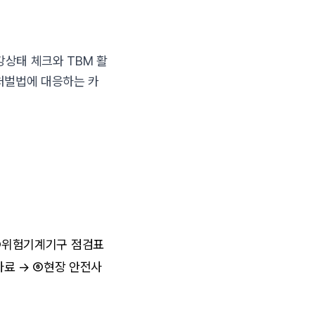
강상태 체크와 TBM 활
처벌법에 대응하는 카
④위험기계기구 점검표
자료 → ⑥현장 안전사