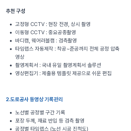
추천 구성
고정형 CCTV : 현장 전경, 상시 촬영
이동형 CCTV : 중요공종촬영
바디캠, 웨어러블캠 : 검측촬영
타임랩스 자동제작 : 착공~준공까지 전체 공정 압축
영상
촬영계획서 : 국내 유일 촬영계획서 솔루션
영상편집기 : 제출용 템플릿 제공으로 쉬운 편집
2.도로공사 동영상 기록관리
노선별 공정별 구간 기록
포장 두께, 재료 반입 등 검측 촬영
공정별 타임랩스 (노선 시공 진척도)