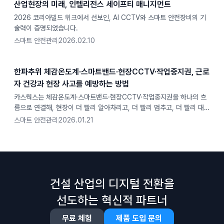
산업현장의 미래, 인텔리전스 세이프티 매니지먼트
2026 코리아빌드 위크에서 선보인, AI CCTV와 스마트 안전장비의 기
술력이 증명되었습니다.
스마트 안전관리
2026.02.10
한파추위 체감온도계·스마트밴드·현장CCTV·작업중지권, 근로
자 건강과 현장 사고를 예방하는 방법
카스웍스는 체감온도계·스마트밴드·현장CCTV·작업중지권을 하나의 흐
름으로 연결해, 현장이 더 빨리 알아차리고, 더 빨리 멈추고, 더 빨리 대응
하도록 돕습니다.
스마트 안전관리
2026.01.21
건설 산업의 디지털 전환을
선도하는 혁신적 파트너
무료 체험
제품 도입 문의