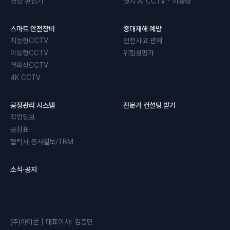
영상 편집기
엣지 AI CCTV - 이동형
스마트 안전장비
중대재해 예방
지능형CCTV
안전사고 관제
이동형CCTV
위험성평가
열화상CCTV
4K CCTV
공정관리 시스템
전문가 컨설팅 받기
작업일보
공정표
협력사 공사일보/TBM
소식·공지
(주)아이콘
|
대표이사
:
김종민