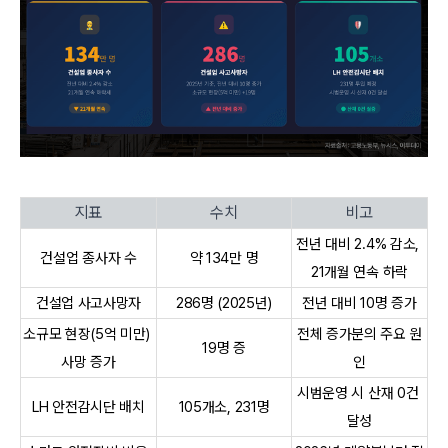
지표
수치
비고
전년 대비 2.4% 감소, 
건설업 종사자 수
약 134만 명
21개월 연속 하락
건설업 사고사망자
286명 (2025년)
전년 대비 10명 증가
소규모 현장(5억 미만) 
전체 증가분의 주요 원
19명 증
사망 증가
인
시범운영 시 산재 0건 
LH 안전감시단 배치
105개소, 231명
달성