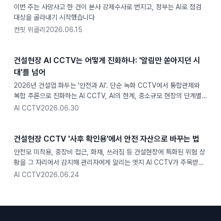
이번 주는 사망사고 한 건이 본사 강제수사로 번지고, 정부는 AI로 점검
대상을 골라내기 시작했습니다
컨핏 위클리
2026.06.15
건설현장 AI CCTV는 어떻게 진화하나: '알림만 쏟아지던 시
대'를 넘어
2026년 건설업 화두는 '안전과 AI'. 단순 녹화 CCTV에서 통합관제와
복합 추론으로 진화하는 AI CCTV, AI의 한계, 중소규모 현장의 단계별
도입법, 산안비 100% 계상까지 정리했습니다
AI CCTV
2026.06.30
건설현장 CCTV '사후 확인용'에서 안전 자산으로 바꾸는 법
안전모 미착용, 중장비 접근, 화재, 쓰러짐 등 건설현장에 특화된 위험 상
황을 그 자리에서 감지해 관리자에게 알리는 엣지 AI CCTV가 주목받고
있습니다.
AI CCTV
2026.06.24