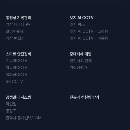
동영상 기록관리
엣지 AI CCTV
영상 데이터 관리
엣지 박스
촬영계획서
엣지 AI CCTV - 고정형
영상 편집기
엣지 AI CCTV - 이동형
스마트 안전장비
중대재해 예방
지능형CCTV
안전사고 관제
이동형CCTV
위험성평가
열화상CCTV
4K CCTV
공정관리 시스템
전문가 컨설팅 받기
작업일보
공정표
협력사 공사일보/TBM