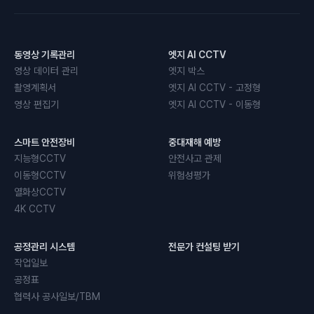
동영상 기록관리
엣지 AI CCTV
영상 데이터 관리
엣지 박스
촬영계획서
엣지 AI CCTV - 고정형
영상 편집기
엣지 AI CCTV - 이동형
스마트 안전장비
중대재해 예방
지능형CCTV
안전사고 관제
이동형CCTV
위험성평가
열화상CCTV
4K CCTV
공정관리 시스템
전문가 컨설팅 받기
작업일보
공정표
협력사 공사일보/TBM