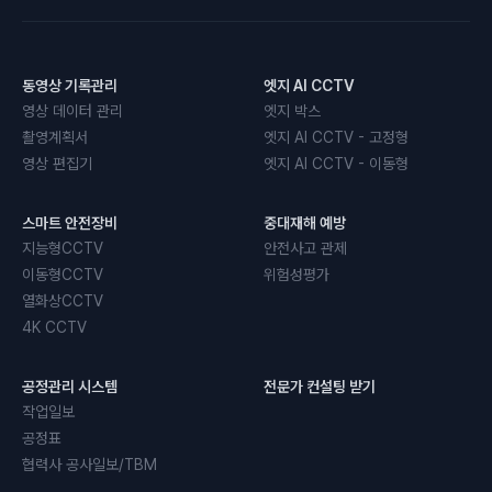
동영상 기록관리
엣지 AI CCTV
영상 데이터 관리
엣지 박스
촬영계획서
엣지 AI CCTV - 고정형
영상 편집기
엣지 AI CCTV - 이동형
스마트 안전장비
중대재해 예방
지능형CCTV
안전사고 관제
이동형CCTV
위험성평가
열화상CCTV
4K CCTV
공정관리 시스템
전문가 컨설팅 받기
작업일보
공정표
협력사 공사일보/TBM