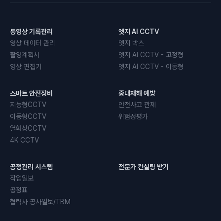
동영상 기록관리
엣지 AI CCTV
영상 데이터 관리
엣지 박스
촬영계획서
엣지 AI CCTV - 고정형
영상 편집기
엣지 AI CCTV - 이동형
스마트 안전장비
중대재해 예방
지능형CCTV
안전사고 관제
이동형CCTV
위험성평가
열화상CCTV
4K CCTV
공정관리 시스템
전문가 컨설팅 받기
작업일보
공정표
협력사 공사일보/TBM