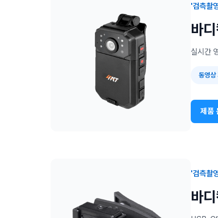
'검측촬
바디
실시간 
동영상
제품 
'검측촬
바디