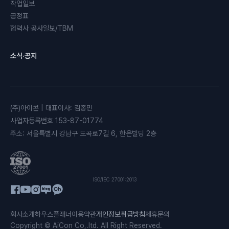
작업일보
공정표
협력사 공사일보/TBM
소식·공지
(주)아이콘
|
대표이사
:
김종민
사업자등록번호
153-87-01774
주소
:
서울특별시 강남구 도곡로7길 6, 한은빌딩 2층
ISO/IEC 27001:2013
회사소개
하우스플래너
이용약관
개인정보취급방침
제휴문의
Copyright © AiCon Co,.ltd. All Right Reserved.