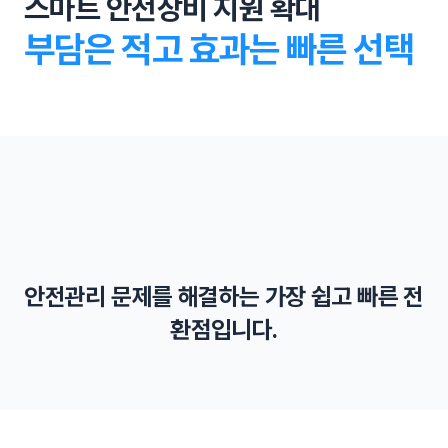
스마트 안전장비 지원 확대
부담은 적고 효과는 빠른 선택
스마트 장비 가이드라인
밀폐공간 공사 바디캠
안전관리 문제를 해결하는 가장 쉽고 빠른 전
국토교통부는 스마트 안전장비 활용 가이드라인을 만들어
스마트 장비 지원 확대
스마트장비 사용을 독려합니다.
서울시는 맨홀 질식사고 차단을 위해서 바디캠과 가스농도
환점입니다.
측정기 착용을 의무화 합니다.
스마트 안전장비를 통한 소규모 사업장의 작업자 안전을 위
해 지원을 확대합니다.