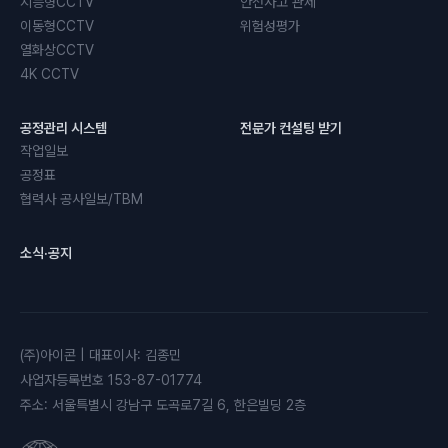
지능형CCTV
안전사고 관제
이동형CCTV
위험성평가
열화상CCTV
4K CCTV
공정관리 시스템
전문가 컨설팅 받기
작업일보
공정표
협력사 공사일보/TBM
소식·공지
(주)아이콘
|
대표이사
:
김종민
사업자등록번호
153-87-01774
주소
:
서울특별시 강남구 도곡로7길 6, 한은빌딩 2층