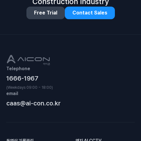
Construction Industry
Free Trial
Contact Sales
Telephone
1666-1967
(Weekdays 09:00 ~ 18:00)
email
caas@ai-con.co.kr
동영상 기록관리
엣지 AI CCTV