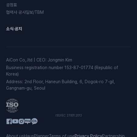
공정표
협력사 공사일보/TBM
소식·공지
AiCon Co,.ltd
|
CEO
:
Jongmin Kim
Business registration number
153-87-01774 (Republic of
Korea)
Address
:
2nd Floor, Haneun Building, 6, Dogok-ro 7-gil,
Gangnam-gu, Seoul
ISO/IEC 27001:2013
About us
HausPlanner
Terms of use
Privacy Policy
Partnership