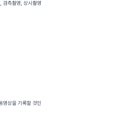
, 검측촬영, 상시촬영
 동영상을 기록할 것인