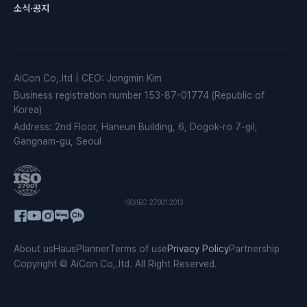
소식·공지
AiCon Co,.ltd
|
CEO
:
Jongmin Kim
Business registration number
153-87-01774 (Republic of
Korea)
Address
:
2nd Floor, Haneun Building, 6, Dogok-ro 7-gil,
Gangnam-gu, Seoul
ISO/IEC 27001:2013
About us
HausPlanner
Terms of use
Privacy Policy
Partnership
Copyright © AiCon Co,.ltd. All Right Reserved.