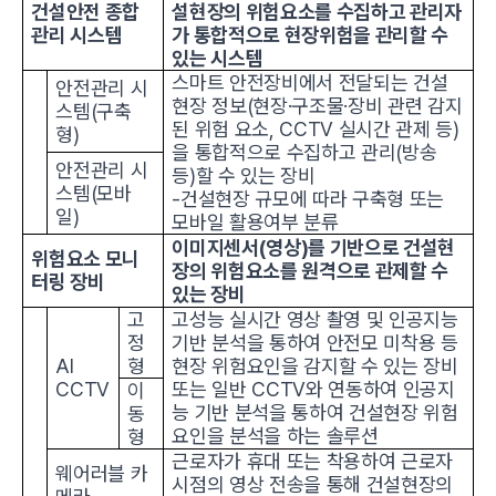
건설안전 종합
설현장의 위험요소를 수집하고 관리자
관리 시스템
가 통합적으로 현장위험을 관리할 수
있는 시스템
스마트 안전장비에서 전달되는 건설
안전관리 시
현장 정보(현장·구조물·장비 관련 감지
스템(구축
된 위험 요소, CCTV 실시간 관제 등)
형)
을 통합적으로 수집하고 관리(방송
안전관리 시
등)할 수 있는 장비
스템(모바
-건설현장 규모에 따라 구축형 또는
일)
모바일 활용여부 분류
이미지센서(영상)를 기반으로 건설현
위험요소 모니
장의 위험요소를 원격으로 관제할 수
터링 장비
있는 장비
고
고성능 실시간 영상 촬영 및 인공지능
정
기반 분석을 통하여 안전모 미착용 등
AI
형
현장 위험요인을 감지할 수 있는 장비
CCTV
또는 일반 CCTV와 연동하여 인공지
이
능 기반 분석을 통하여 건설현장 위험
동
요인을 분석을 하는 솔루션
형
근로자가 휴대 또는 착용하여 근로자
웨어러블 카
시점의 영상 전송을 통해 건설현장의