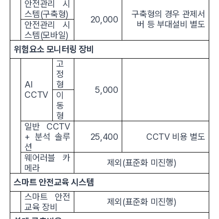
안전관리 시
스템(구축형)
구축형의 경우 관제서
20,000
버 등 부대설비 별도
안전관리 시
스템(모바일)
위험요소 모니터링 장비
고
정
AI
형
5,000
CCTV
이
동
형
일반 CCTV
+ 분석 솔루
25,400
CCTV 비용 별도
션
웨어러블 카
제외(표준화 미진행)
메라
스마트 안전교육 시스템
스마트 안전
제외(표준화 미진행)
교육 장비