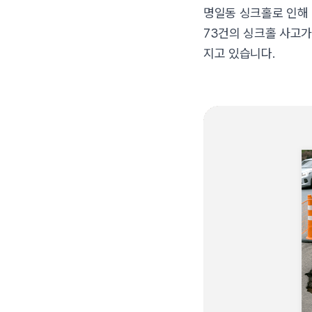
명일동 싱크홀로 인해 
73건의 싱크홀 사고
지고 있습니다.