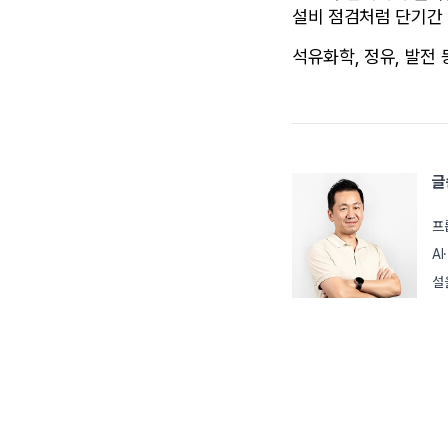
설비 점검처럼 단기간 
석유화학, 정유, 발전
글
프
A
설