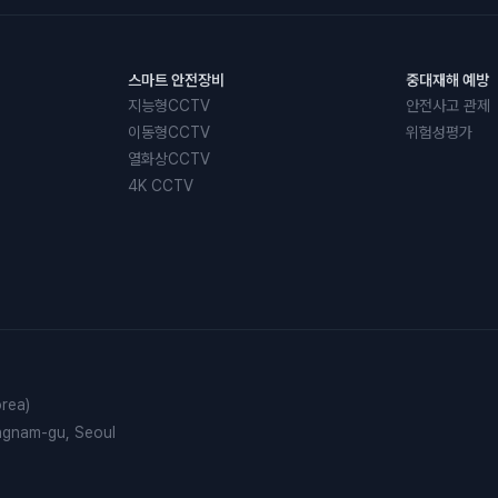
스마트 안전장비
중대재해 예방
지능형CCTV
안전사고 관제
이동형CCTV
위험성평가
열화상CCTV
4K CCTV
rea)
angnam-gu, Seoul