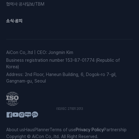
협력사 공사일보/TBM
소식·공지
AiCon Co,.ltd
|
CEO
:
Jongmin Kim
Business registration number
153-87-01774 (Republic of
Korea)
Address
:
2nd Floor, Haneun Building, 6, Dogok-ro 7-gil,
Gangnam-gu, Seoul
ISO/IEC 27001:2013
About us
HausPlanner
Terms of use
Privacy Policy
Partnership
Copyright © AiCon Co,.ltd. All Right Reserved.