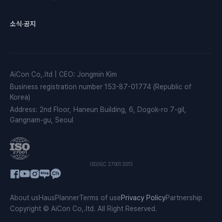
소식·공지
AiCon Co,.ltd
|
CEO
:
Jongmin Kim
Business registration number
153-87-01774 (Republic of
Korea)
Address
:
2nd Floor, Haneun Building, 6, Dogok-ro 7-gil,
Gangnam-gu, Seoul
ISO/IEC 27001:2013
About us
HausPlanner
Terms of use
Privacy Policy
Partnership
Copyright © AiCon Co,.ltd. All Right Reserved.