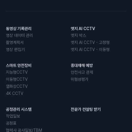
동영상 기록관리
엣지 AI CCTV
영상 데이터 관리
엣지 박스
촬영계획서
엣지 AI CCTV - 고정형
영상 편집기
엣지 AI CCTV - 이동형
스마트 안전장비
중대재해 예방
지능형CCTV
안전사고 관제
이동형CCTV
위험성평가
열화상CCTV
4K CCTV
공정관리 시스템
전문가 컨설팅 받기
작업일보
공정표
협력사 공사일보/TBM