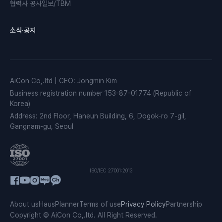
협력사 공사일보/TBM
소식·공지
AiCon Co,.ltd
|
CEO
:
Jongmin Kim
Business registration number
153-87-01774 (Republic of
Korea)
Address
:
2nd Floor, Haneun Building, 6, Dogok-ro 7-gil,
Gangnam-gu, Seoul
ISO/IEC 27001:2013
About us
HausPlanner
Terms of use
Privacy Policy
Partnership
Copyright © AiCon Co,.ltd. All Right Reserved.