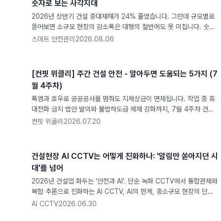
숫자로 보는 사각지대
2026년 상반기 건설 중대재해가 24% 줄었습니다. 그런데 규모별로
뜯어보면 소규모 현장의 감소폭은 대형의 절반에도 못 미칩니다. 숫자
가 말하는 사각지대를 짚었습니다.
스마트 안전관리
2026.08.06
[컨핏 위클리] 주간 건설 안전 - 알아두면 도움되는 5가지 (7
월 4주차)
폭염과 호우로 공공공사를 멈춰도 지체상금이 면제됩니다. 작업 중 휴
대전화 금지 법안 발의와 불법하도급 제재 강화까지, 7월 4주차 건설
안전 뉴스 5가지를 현장 관점에서 정리했습니다.
컨핏 위클리
2026.07.20
건설현장 AI CCTV는 어떻게 진화하나: '알림만 쏟아지던 시
대'를 넘어
2026년 건설업 화두는 '안전과 AI'. 단순 녹화 CCTV에서 통합관제와
복합 추론으로 진화하는 AI CCTV, AI의 한계, 중소규모 현장의 단계
별 도입법, 산안비 100% 계상까지 정리했습니다
AI CCTV
2026.06.30