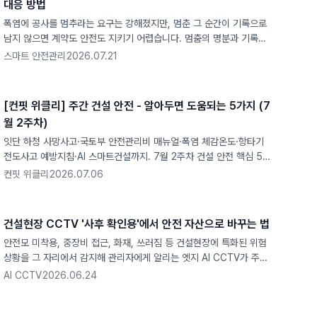
대응 방법
폭염에 공사를 멈추라는 요구는 강해졌지만, 멈춘 그 순간이 기록으로
남지 않으면 계약도 안전도 지키기 어렵습니다. 멈춤의 명분과 기록이
왜 하나인지 짚었습니다.
스마트 안전관리
2026.07.21
[컨핏 위클리] 주간 건설 안전 - 알아두면 도움되는 5가지 (7
월 2주차)
잇단 하청 사망사고·국토부 안전관리비 매뉴얼·폭염 체감온도·항타기
전도사고 예방지침·AI 스마트건설까지. 7월 2주차 건설 안전 핵심 5가
지를 컨핏이 정리했습니다.
컨핏 위클리
2026.07.06
건설현장 CCTV '사후 확인용'에서 안전 자산으로 바꾸는 법
안전모 미착용, 중장비 접근, 화재, 쓰러짐 등 건설현장에 특화된 위험
상황을 그 자리에서 감지해 관리자에게 알리는 엣지 AI CCTV가 주목
받고 있습니다.
AI CCTV
2026.06.24