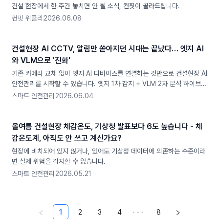
건설 현장에서 한 주간 놓치면 안 될 소식, 컨핏이 골라드립니다.
컨핏 위클리
2026.06.08
건설현장 AI CCTV, 알림만 쏟아지던 시대는 끝났다… 엣지 AI
와 VLM으로 '진화'
기존 카메라 교체 없이 엣지 AI 디바이스를 연결하는 것만으로 건설현장 AI
안전관리를 시작할 수 있습니다. 엣지 1차 감지 + VLM 2차 분석 하이브리
드 구조로 복합위험을 판단하고, 보고서와 TBM까지 자동화하는 엣지 AI
스마트 안전관리
2026.06.04
CCTV의 작동 원리를 설명합니다.
올여름 건설현장 체감온도, 기상청 발표보다 6도 높습니다 - 체
감온도계, 아직도 안 쓰고 계신가요?
현장에 비치되어 있지 않거나, 있어도 기상청 데이터에 의존하는 수준이라
면 실제 위험을 감지할 수 없습니다.
스마트 안전관리
2026.05.21
1
2
3
4
•••
8