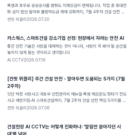
폭염과 호우로 공공공사를 멈춰도 지체상금이 면제됩니다. 작업 중 휴대전
화 금지 법안 발의와 불법하도급 제재 강화까지, 7월 4주차 건설 안전 뉴
스 5가지를 현장 관점에서 정리했습니다.
컨핏 위클리
2026.07.20
카스웍스, 스마트건설 강소기업 선정: 현장에서 자라는 안전 AI
좋은 안전 기술은 사람을 대체하는 것이 아니라, 사람이 꼭 봐야 할 순간을
놓치지 않게 돕는 것이라고 생각합니다
AI CCTV
2026.07.16
[컨핏 위클리] 주간 건설 안전 - 알아두면 도움되는 5가지 (7월
2주차)
잇단 하청 사망사고·국토부 안전관리비 매뉴얼·폭염 체감온도·항타기 전도
사고 예방지침·AI 스마트건설까지. 7월 2주차 건설 안전 핵심 5가지를 컨
핏이 정리했습니다.
컨핏 위클리
2026.07.06
건설현장 AI CCTV는 어떻게 진화하나: '알림만 쏟아지던 시
대'를 넘어