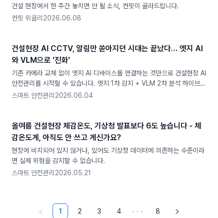
건설 현장에서 한 주간 놓치면 안 될 소식, 컨핏이 골라드립니다.
컨핏 위클리
2026.06.08
건설현장 AI CCTV, 알림만 쏟아지던 시대는 끝났다… 엣지 AI
와 VLM으로 '진화'
기존 카메라 교체 없이 엣지 AI 디바이스를 연결하는 것만으로 건설현장 AI
안전관리를 시작할 수 있습니다. 엣지 1차 감지 + VLM 2차 분석 하이브리
드 구조로 복합위험을 판단하고, 보고서와 TBM까지 자동화하는 엣지 AI
스마트 안전관리
2026.06.04
CCTV의 작동 원리를 설명합니다.
올여름 건설현장 체감온도, 기상청 발표보다 6도 높습니다 - 체
감온도계, 아직도 안 쓰고 계신가요?
현장에 비치되어 있지 않거나, 있어도 기상청 데이터에 의존하는 수준이라
면 실제 위험을 감지할 수 없습니다.
스마트 안전관리
2026.05.21
1
2
3
4
•••
8