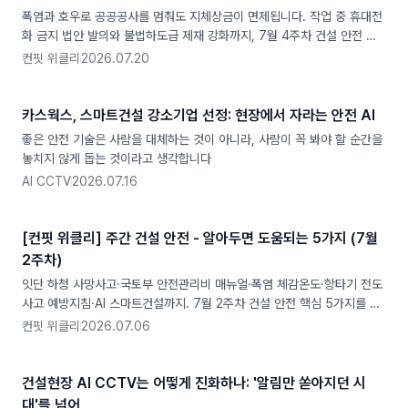
폭염과 호우로 공공공사를 멈춰도 지체상금이 면제됩니다. 작업 중 휴대전
화 금지 법안 발의와 불법하도급 제재 강화까지, 7월 4주차 건설 안전 뉴
스 5가지를 현장 관점에서 정리했습니다.
컨핏 위클리
2026.07.20
카스웍스, 스마트건설 강소기업 선정: 현장에서 자라는 안전 AI
좋은 안전 기술은 사람을 대체하는 것이 아니라, 사람이 꼭 봐야 할 순간을
놓치지 않게 돕는 것이라고 생각합니다
AI CCTV
2026.07.16
[컨핏 위클리] 주간 건설 안전 - 알아두면 도움되는 5가지 (7월
2주차)
잇단 하청 사망사고·국토부 안전관리비 매뉴얼·폭염 체감온도·항타기 전도
사고 예방지침·AI 스마트건설까지. 7월 2주차 건설 안전 핵심 5가지를 컨
핏이 정리했습니다.
컨핏 위클리
2026.07.06
건설현장 AI CCTV는 어떻게 진화하나: '알림만 쏟아지던 시
대'를 넘어