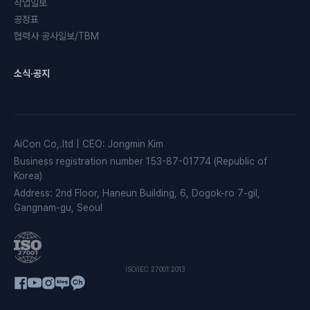
작업일보
공정표
협력사 공사일보/TBM
소식·공지
AiCon Co,.ltd
|
CEO
:
Jongmin Kim
Business registration number
153-87-01774 (Republic of
Korea)
Address
:
2nd Floor, Haneun Building, 6, Dogok-ro 7-gil,
Gangnam-gu, Seoul
ISO/IEC 27001:2013