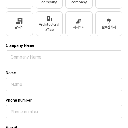
company
company
Architectural
감리자
자재회사
솔루션회사
office
Company Name
Name
Phone number
E-mail