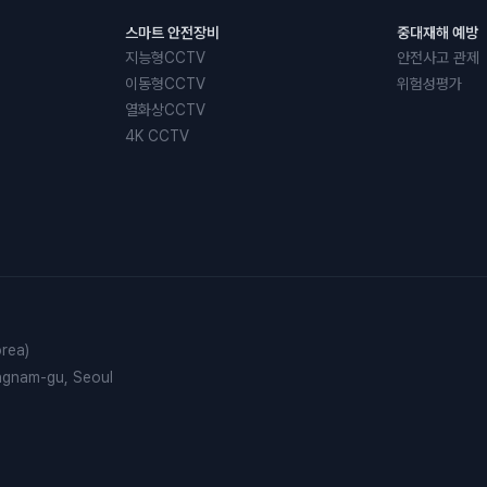
스마트 안전장비
중대재해 예방
지능형CCTV
안전사고 관제
이동형CCTV
위험성평가
열화상CCTV
4K CCTV
rea)
angnam-gu, Seoul