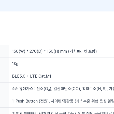
150(W) * 270(D) * 150(H) mm (거치브라켓 포함)
1Kg
BLE5.0 + LTE Cat.M1
4종 유해가스 : 산소(O₂), 일산화탄소(CO), 황화수소(H₂S), 
1-Push Button (전원), 사이렌/경광등 (가스누출 위험 음성 알림)
기본 리튬배터리 (6개월 이상 동작 가능), 외부 전원 공급형으로