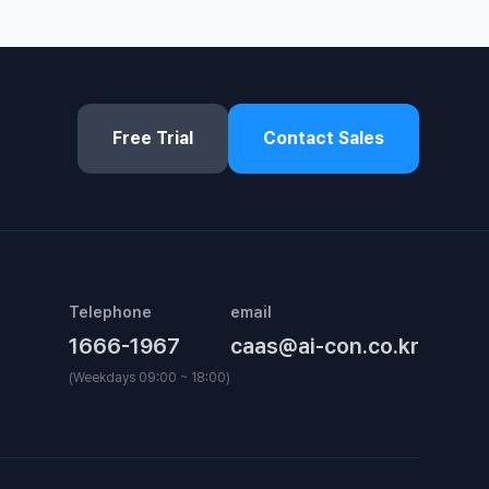
Free Trial
Contact Sales
Telephone
email
1666-1967
caas@ai-con.co.kr
(Weekdays 09:00 ~ 18:00)