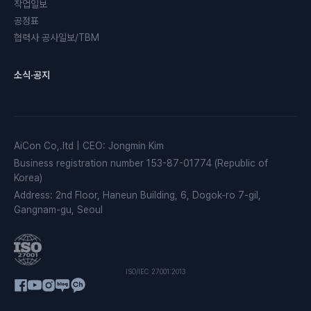
작업일보
공정표
협력사 공사일보/TBM
소식·공지
AiCon Co,.ltd
|
CEO
:
Jongmin Kim
Business registration number
153-87-01774 (Republic of
Korea)
Address
:
2nd Floor, Haneun Building, 6, Dogok-ro 7-gil,
Gangnam-gu, Seoul
ISO/IEC 27001:2013