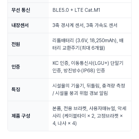
무선 통신
BLE5.0 + LTE Cat.M1
내장센서
3축 경사계 센서, 3축 가속도 센서
리튬배터리 (3.6V, 18,250mAh), 배
전원
터리 교환주기(최대 6개월)
KC 인증, 이동통신사(LGU+) 단말기
인증
인증, 방진방수(IP68) 인증
시설물의 기울기, 뒤틀림, 충격량 측정
특징
/ 시설물 붕괴 위험 경보 알림
본품, 전용 브라켓, 사용자매뉴얼, 악세
제품 구성
사리 (케이블타이 × 2, 고정브라켓 ×
4, 나사 × 4)