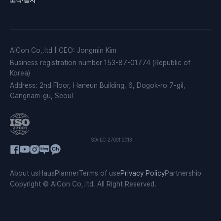
AiCon Co,.ltd
|
CEO
:
Jongmin Kim
Business registration number
153-87-01774 (Republic of
Korea)
Address
:
2nd Floor, Haneun Building, 6, Dogok-ro 7-gil,
Gangnam-gu, Seoul
ISO/IEC 27001:2013
About us
HausPlanner
Terms of use
Privacy Policy
Partnership
Copyright © AiCon Co,.ltd. All Right Reserved.