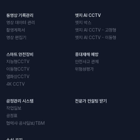
동영상 기록관리
엣지 AI CCTV
영상 데이터 관리
엣지 박스
촬영계획서
엣지 AI CCTV - 고정형
영상 편집기
엣지 AI CCTV - 이동형
스마트 안전장비
중대재해 예방
지능형CCTV
안전사고 관제
이동형CCTV
위험성평가
열화상CCTV
4K CCTV
공정관리 시스템
전문가 컨설팅 받기
작업일보
공정표
협력사 공사일보/TBM
소식·공지