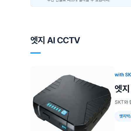
엣지 AI CCTV
―
with S
엣지
SKT와 
엣지박