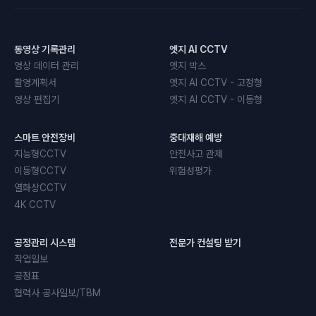
동영상 기록관리
엣지 AI CCTV
영상 데이터 관리
엣지 박스
촬영계획서
엣지 AI CCTV - 고정형
영상 편집기
엣지 AI CCTV - 이동형
스마트 안전장비
중대재해 예방
지능형CCTV
안전사고 관제
이동형CCTV
위험성평가
열화상CCTV
4K CCTV
공정관리 시스템
전문가 컨설팅 받기
작업일보
공정표
협력사 공사일보/TBM