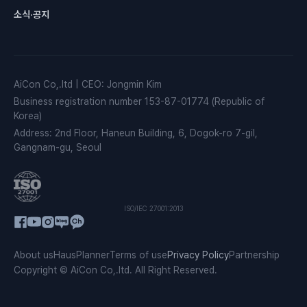
소식·공지
AiCon Co,.ltd
|
CEO
:
Jongmin Kim
Business registration number
153-87-01774 (Republic of
Korea)
Address
:
2nd Floor, Haneun Building, 6, Dogok-ro 7-gil,
Gangnam-gu, Seoul
ISO/IEC 27001:2013
About us
HausPlanner
Terms of use
Privacy Policy
Partnership
Copyright © AiCon Co,.ltd. All Right Reserved.