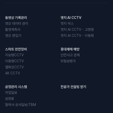
동영상 기록관리
엣지 AI CCTV
영상 데이터 관리
엣지 박스
촬영계획서
엣지 AI CCTV - 고정형
영상 편집기
엣지 AI CCTV - 이동형
스마트 안전장비
중대재해 예방
지능형CCTV
안전사고 관제
이동형CCTV
위험성평가
열화상CCTV
4K CCTV
공정관리 시스템
전문가 컨설팅 받기
작업일보
공정표
협력사 공사일보/TBM