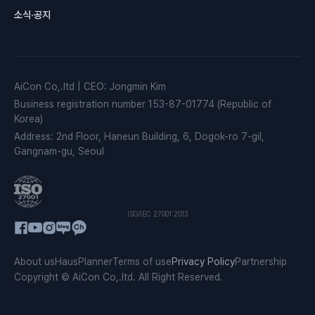
소식·공지
AiCon Co,.ltd
|
CEO
:
Jongmin Kim
Business registration number
153-87-01774 (Republic of
Korea)
Address
:
2nd Floor, Haneun Building, 6, Dogok-ro 7-gil,
Gangnam-gu, Seoul
ISO/IEC 27001:2013
About us
HausPlanner
Terms of use
Privacy Policy
Partnership
Copyright © AiCon Co,.ltd. All Right Reserved.