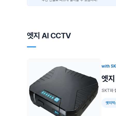
엣지 AI CCTV
―
with S
엣지
SKT와 
엣지박