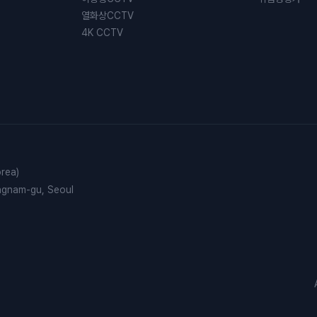
열화상CCTV
4K CCTV
rea)
angnam-gu, Seoul