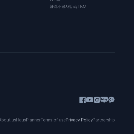
협력사 공사일보/TBM
About us
HausPlanner
Terms of use
Privacy Policy
Partnership