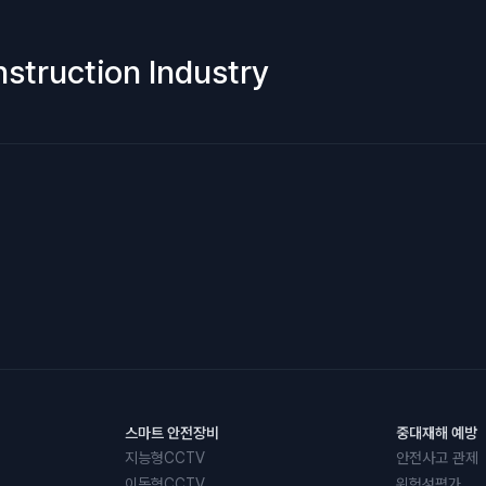
nstruction Industry
스마트 안전장비
중대재해 예방
지능형CCTV
안전사고 관제
이동형CCTV
위험성평가