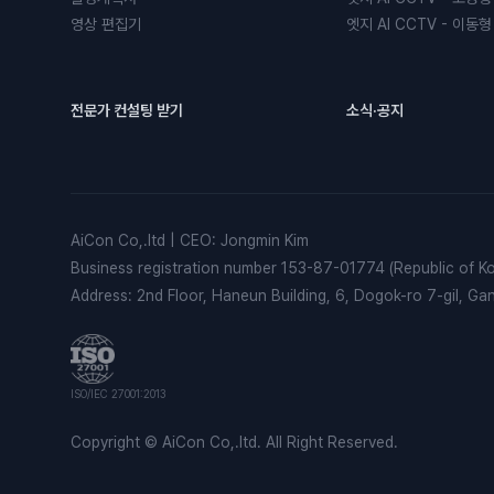
영상 편집기
엣지 AI CCTV - 이동형
전문가 컨설팅 받기
소식·공지
AiCon Co,.ltd
|
CEO
:
Jongmin Kim
Business registration number
153-87-01774 (Republic of Ko
Address
:
2nd Floor, Haneun Building, 6, Dogok-ro 7-gil, G
ISO/IEC 27001:2013
Copyright © AiCon Co,.ltd. All Right Reserved.