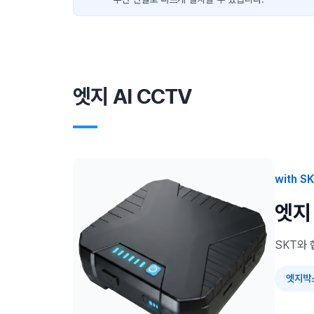
엣지 AI CCTV
―
with S
엣지
SKT와 
엣지박