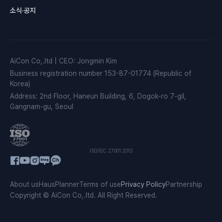
소식·공지
AiCon Co,.ltd
|
CEO
:
Jongmin Kim
Business registration number
153-87-01774 (Republic of
Korea)
Address
:
2nd Floor, Haneun Building, 6, Dogok-ro 7-gil,
Gangnam-gu, Seoul
ISO/IEC 27001:2013
About us
HausPlanner
Terms of use
Privacy Policy
Partnership
Copyright © AiCon Co,.ltd. All Right Reserved.