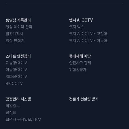
동영상 기록관리
엣지 AI CCTV
영상 데이터 관리
엣지 박스
촬영계획서
엣지 AI CCTV - 고정형
영상 편집기
엣지 AI CCTV - 이동형
스마트 안전장비
중대재해 예방
지능형CCTV
안전사고 관제
이동형CCTV
위험성평가
열화상CCTV
4K CCTV
공정관리 시스템
전문가 컨설팅 받기
작업일보
공정표
협력사 공사일보/TBM