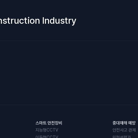
nstruction Industry
스마트 안전장비
중대재해 예방
지능형CCTV
안전사고 관제
이동형CCTV
위험성평가