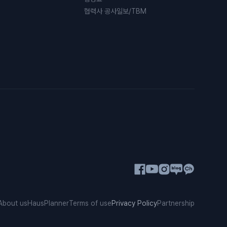
협력사 공사일보/TBM
About us
HausPlanner
Terms of use
Privacy Policy
Partnership