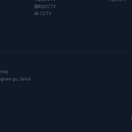
열화상CCTV
4K CCTV
rea)
angnam-gu, Seoul