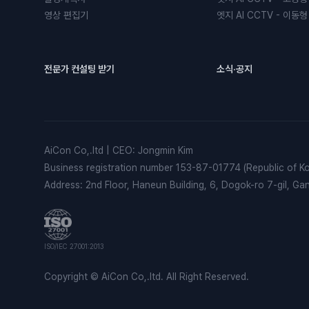
영상 편집기
엣지 AI CCTV - 이동형
전문가 컨설팅 받기
소식·공지
AiCon Co,.ltd
|
CEO
:
Jongmin Kim
Business registration number
153-87-01774 (Republic of Ko
Address
:
2nd Floor, Haneun Building, 6, Dogok-ro 7-gil, G
ISO/IEC 27001:2013
Copyright © AiCon Co,.ltd. All Right Reserved.