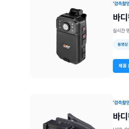
'검측촬
바디
실시간 
동영상
제품 
'검측촬
바디