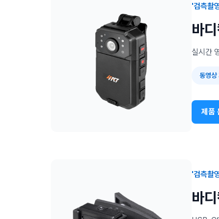
'검측촬
바디
실시간 
동영상
제품 
'검측촬
바디